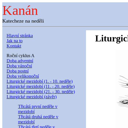
Kanán
Katecheze na neděli
Hlavní stránka
Liturgic
Jak na to
Kontakt
Roční cyklus A
Doba adventní
Doba vánoční
Doba postní
Doba velikonoční
Liturgické mezidobí (1. - 10. neděle)
Liturgické mezidobí (11. - 20. neděle)
Liturgické mezidobí (21. - 30. neděle)
Liturgické mezidobí (závěr)
Třicátá první neděle v
mezidobí
Třicátá druhá neděle v
mezidobí
Třicátá třetí neděle v