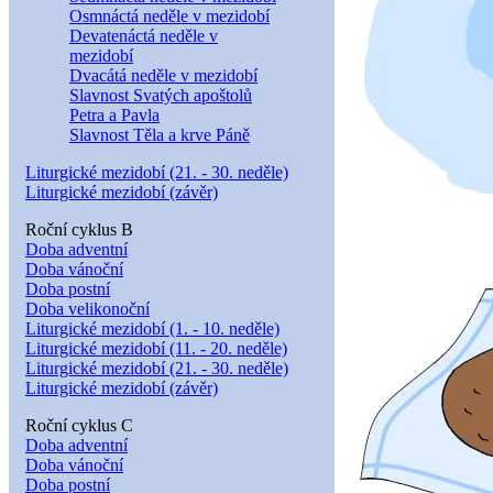
Osmnáctá neděle v mezidobí
Devatenáctá neděle v
mezidobí
Dvacátá neděle v mezidobí
Slavnost Svatých apoštolů
Petra a Pavla
Slavnost Těla a krve Páně
Liturgické mezidobí (21. - 30. neděle)
Liturgické mezidobí (závěr)
Roční cyklus B
Doba adventní
Doba vánoční
Doba postní
Doba velikonoční
Liturgické mezidobí (1. - 10. neděle)
Liturgické mezidobí (11. - 20. neděle)
Liturgické mezidobí (21. - 30. neděle)
Liturgické mezidobí (závěr)
Roční cyklus C
Doba adventní
Doba vánoční
Doba postní