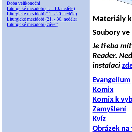
Doba velikonoční
Liturgické mezidobí (1. - 10. neděle)
Liturgické mezidobí (11. - 20. neděle)
Materiály k
Liturgické mezidobí (21. - 30. neděle)
Liturgické mezidobí (závěr)
Soubory ve
Je třeba mí
Reader. Neda
instalaci
zd
Evangelium
Komix
Komix k vyb
Zamyšlení
Kvíz
Obrázek na 