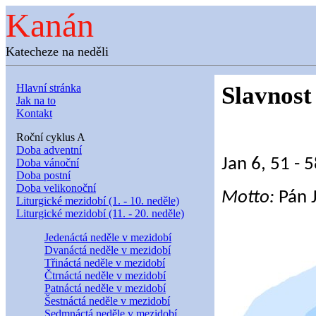
Kanán
Katecheze na neděli
Hlavní stránka
Slavnost
Jak na to
Kontakt
Roční cyklus A
Doba adventní
Jan 6, 51 - 
Doba vánoční
Doba postní
Doba velikonoční
Motto:
Pán 
Liturgické mezidobí (1. - 10. neděle)
Liturgické mezidobí (11. - 20. neděle)
Jedenáctá neděle v mezidobí
Dvanáctá neděle v mezidobí
Třináctá neděle v mezidobí
Čtrnáctá neděle v mezidobí
Patnáctá neděle v mezidobí
Šestnáctá neděle v mezidobí
Sedmnáctá neděle v mezidobí