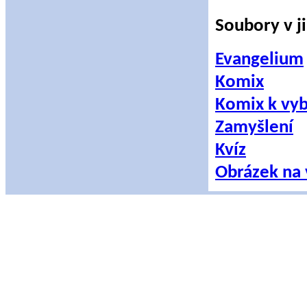
Soubory v j
Evangelium
Komix
Komix k vyb
Zamyšlení
Kvíz
Obrázek na 