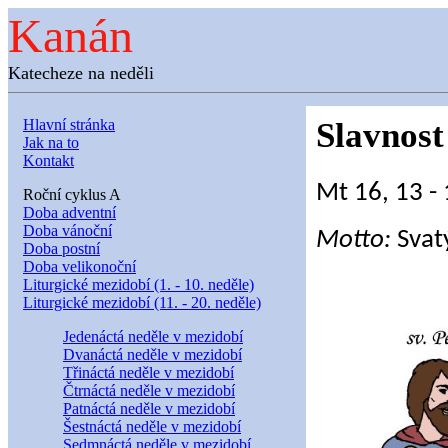
Kanán
Katecheze na neděli
Hlavní stránka
Slavnost
Jak na to
Kontakt
Mt 16, 13 -
Roční cyklus A
Doba adventní
Doba vánoční
Motto:
Svat
Doba postní
Doba velikonoční
Liturgické mezidobí (1. - 10. neděle)
Liturgické mezidobí (11. - 20. neděle)
Jedenáctá neděle v mezidobí
Dvanáctá neděle v mezidobí
Třináctá neděle v mezidobí
Čtrnáctá neděle v mezidobí
Patnáctá neděle v mezidobí
Šestnáctá neděle v mezidobí
Sedmnáctá neděle v mezidobí