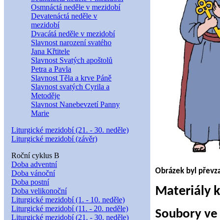
Osmnáctá neděle v mezidobí
Devatenáctá neděle v
mezidobí
Dvacátá neděle v mezidobí
Slavnost narození svatého
Jana Křtitele
Slavnost Svatých apoštolů
Petra a Pavla
Slavnost Těla a krve Páně
Slavnost svatých Cyrila a
Metoděje
Slavnost Nanebevzetí Panny
Marie
Liturgické mezidobí (21. - 30. neděle)
Liturgické mezidobí (závěr)
Roční cyklus B
Doba adventní
Obrázek byl převz
Doba vánoční
Doba postní
Materiály k
Doba velikonoční
Liturgické mezidobí (1. - 10. neděle)
Liturgické mezidobí (11. - 20. neděle)
Soubory ve
Liturgické mezidobí (21. - 30. neděle)