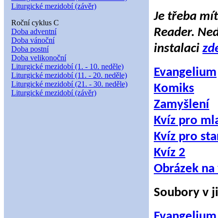
Liturgické mezidobí (závěr)
Je třeba mí
Roční cyklus C
Reader. Ned
Doba adventní
Doba vánoční
instalaci
zd
Doba postní
Doba velikonoční
Liturgické mezidobí (1. - 10. neděle)
Evangelium
Liturgické mezidobí (11. - 20. neděle)
Liturgické mezidobí (21. - 30. neděle)
Komiks
Liturgické mezidobí (závěr)
Zamyšlení
Kvíz pro ml
Kvíz pro sta
Kvíz 2
Obrázek na
Soubory v j
Evangelium