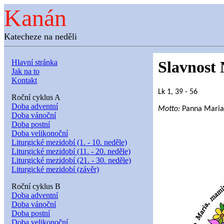
Kanán
Katecheze na neděli
Hlavní stránka
Slavnost
Jak na to
Kontakt
Lk 1, 39 - 56
Roční cyklus A
Doba adventní
Motto:
Panna Maria 
Doba vánoční
Doba postní
Doba velikonoční
Liturgické mezidobí (1. - 10. neděle)
Liturgické mezidobí (11. - 20. neděle)
Liturgické mezidobí (21. - 30. neděle)
Liturgické mezidobí (závěr)
Roční cyklus B
Doba adventní
Doba vánoční
Doba postní
Doba velikonoční