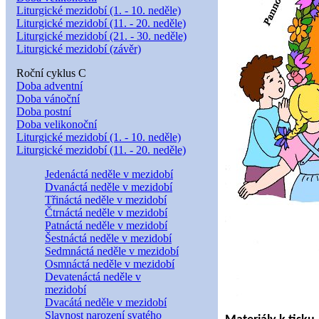
Liturgické mezidobí (1. - 10. neděle)
Liturgické mezidobí (11. - 20. neděle)
Liturgické mezidobí (21. - 30. neděle)
Liturgické mezidobí (závěr)
Roční cyklus C
Doba adventní
Doba vánoční
Doba postní
Doba velikonoční
Liturgické mezidobí (1. - 10. neděle)
Liturgické mezidobí (11. - 20. neděle)
Jedenáctá neděle v mezidobí
Dvanáctá neděle v mezidobí
Třináctá neděle v mezidobí
Čtrnáctá neděle v mezidobí
Patnáctá neděle v mezidobí
Šestnáctá neděle v mezidobí
Sedmnáctá neděle v mezidobí
Osmnáctá neděle v mezidobí
Devatenáctá neděle v
mezidobí
Dvacátá neděle v mezidobí
Slavnost narození svatého