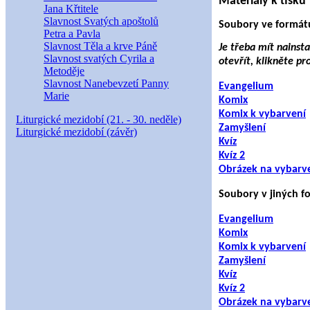
Materiály k tisku
Jana Křtitele
Slavnost Svatých apoštolů
Soubory ve formát
Petra a Pavla
Slavnost Těla a krve Páně
Je třeba mít nainst
Slavnost svatých Cyrila a
otevřít, klikněte pr
Metoděje
Slavnost Nanebevzetí Panny
Evangelium
Marie
Komix
Komix k vybarvení
Liturgické mezidobí (21. - 30. neděle)
Zamyšlení
Liturgické mezidobí (závěr)
Kvíz
Kvíz 2
Obrázek na vybarv
Soubory v jiných f
Evangelium
Komix
Komix k vybarvení
Zamyšlení
Kvíz
Kvíz 2
Obrázek na vybarv