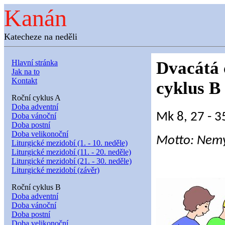
Kanán
Katecheze na neděli
Hlavní stránka
Dvacátá 
Jak na to
Kontakt
cyklus B
Roční cyklus A
Doba adventní
Mk 8, 27 - 3
Doba vánoční
Doba postní
Doba velikonoční
Motto: Nemys
Liturgické mezidobí (1. - 10. neděle)
Liturgické mezidobí (11. - 20. neděle)
Liturgické mezidobí (21. - 30. neděle)
Liturgické mezidobí (závěr)
Roční cyklus B
Doba adventní
Doba vánoční
Doba postní
Doba velikonoční