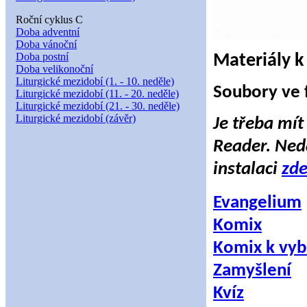
Roční cyklus C
Doba adventní
Doba vánoční
Doba postní
Materiály k 
Doba velikonoční
Liturgické mezidobí (1. - 10. neděle)
Soubory ve 
Liturgické mezidobí (11. - 20. neděle)
Liturgické mezidobí (21. - 30. neděle)
Liturgické mezidobí (závěr)
Je třeba mít
Reader. Neda
instalaci
zd
Evangelium
Komix
Komix k vyb
Zamyšlení
Kvíz