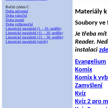
Roční cyklus C
Materiály k 
Doba adventní
Doba vánoční
Doba postní
Soubory ve 
Doba velikonoční
Liturgické mezidobí (1. - 10. neděle)
Liturgické mezidobí (11. - 20. neděle)
Je třeba mít
Liturgické mezidobí (21. - 30. neděle)
Reader. Neda
Liturgické mezidobí (závěr)
instalaci
zd
Evangelium
Komix
Komix k vyb
Zamyšlení
Kvíz
Kvíz 2 pro m