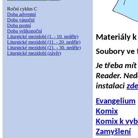
Roční cyklus C
Doba adventní
Doba vánoční
Doba postní
Doba velikonoční
Materiály k 
Liturgické mezidobí (1. - 10. neděle)
Liturgické mezidobí (11. - 20. neděle)
Liturgické mezidobí (21. - 30. neděle)
Soubory ve 
Liturgické mezidobí (závěr)
Je třeba mít
Reader. Neda
instalaci
zd
Evangelium
Komix
Komix k vyb
Zamyšlení