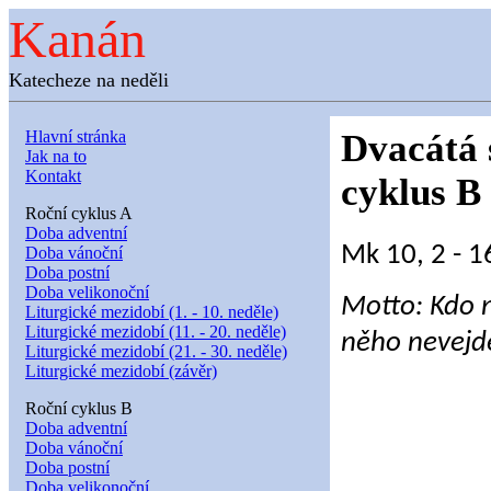
Kanán
Katecheze na neděli
Hlavní stránka
Dvacátá 
Jak na to
Kontakt
cyklus B
Roční cyklus A
Doba adventní
Mk 10, 2 - 1
Doba vánoční
Doba postní
Doba velikonoční
Motto: Kdo n
Liturgické mezidobí (1. - 10. neděle)
Liturgické mezidobí (11. - 20. neděle)
něho nevejd
Liturgické mezidobí (21. - 30. neděle)
Liturgické mezidobí (závěr)
Roční cyklus B
Doba adventní
Doba vánoční
Doba postní
Doba velikonoční